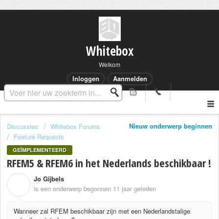
Whitebox
Welkom
Inloggen
Aanmelden
Nieuw onderwerp beginnen
Discussies
Whitebox Forums
Feature Requests
GEÏMPLEMENTEERD
RFEM5 & RFEM6 in het Nederlands beschikbaar !
Jo Gijbels
J
is een onderwerp begonnen
11 jaar geleden
Wanneer zal RFEM beschikbaar zijn met een Nederlandstalige