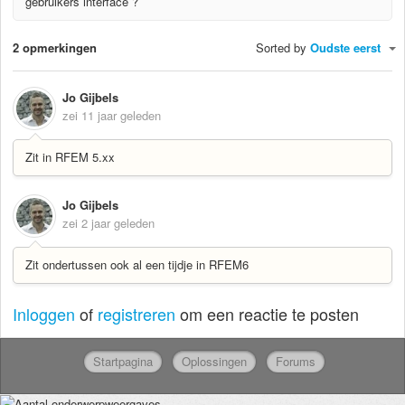
gebruikers interface ?
2 opmerkingen
Sorted by
Oudste eerst
Jo Gijbels
zei
11 jaar geleden
Zit in RFEM 5.xx
Jo Gijbels
zei
2 jaar geleden
Zit ondertussen ook al een tijdje in RFEM6
Inloggen
of
registreren
om een reactie te posten
Startpagina
Oplossingen
Forums