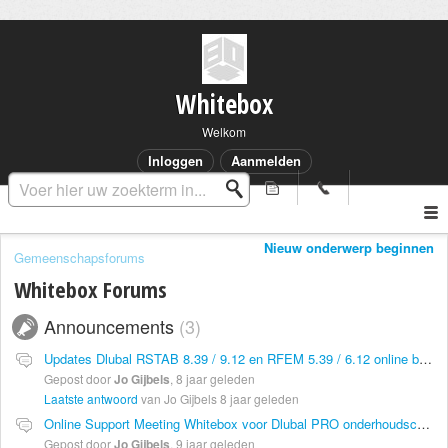
Whitebox
Welkom
Inloggen
Aanmelden
Nieuw onderwerp beginnen
Gemeenschapsforums
Whitebox Forums
Announcements
3
Updates Dlubal RSTAB 8.39 / 9.12 en RFEM 5.39 / 6.12 online beschikbaar
Gepost door
Jo Gijbels
,
8 jaar geleden
Laatste antwoord
van Jo Gijbels
8 jaar geleden
Online Support Meeting Whitebox voor Dlubal PRO onderhoudscontract
Gepost door
Jo Gijbels
,
9 jaar geleden