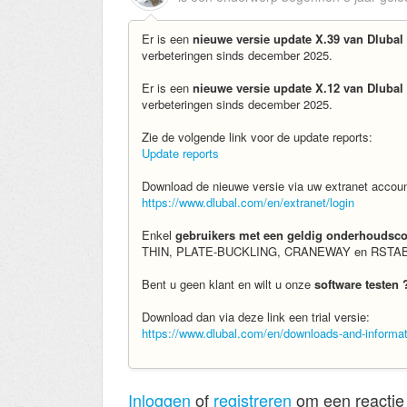
Er is een
nieuwe versie update X.39 van Dluba
verbeteringen sinds december 2025.
Er is een
nieuwe versie update X.12 van Dluba
verbeteringen sinds december 2025.
Zie de volgende link voor de update reports:
Update reports
Download de nieuwe versie via uw extranet accou
https://www.dlubal.com/en/extranet/login
Enkel
gebruikers met een geldig onderhoudsco
THIN, PLATE-BUCKLING, CRANEWAY en RSTAB 
Bent u geen klant en wilt u onze
software testen 
Download dan via deze link een trial versie:
https://www.dlubal.com/en/downloads-and-informatio
Inloggen
of
registreren
om een reactie 