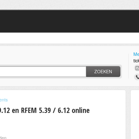
Me
tic
ZOEKEN
ents
.12 en RFEM 5.39 / 6.12 online
eden