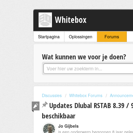
Whitebox
Startpagina
Oplossingen
Forums
Wat kunnen we voor je doen?
Discussies
Whitebox Forums
Announcem
Updates Dlubal RSTAB 8.39 / 9
beschikbaar
Jo Gijbels
is een onderwerp begonnen
8 jaar gel