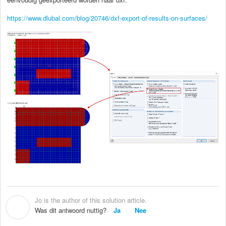
https://www.dlubal.com/blog/20746/dxf-export-of-results-on-surfaces/
Jo is the author of this solution article.
J
Was dit antwoord nuttig?
Ja
Nee