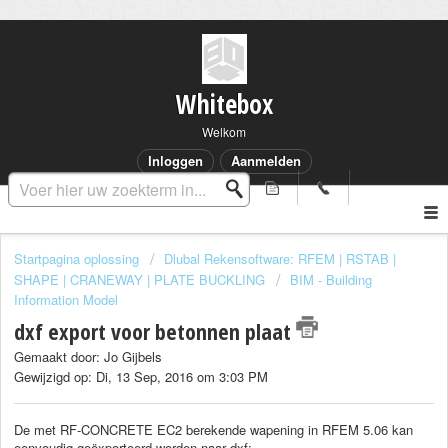
Whitebox
Welkom
Inloggen
Aanmelden
Startpagina oplossing
Dlubal Rekensoftware: RFEM | RSTAB |
SHAPE | CRANEWAY | PLATE BUCKLING
BIM - Building
Information Model
dxf export voor betonnen plaat
Gemaakt door: Jo Gijbels
Gewijzigd op: Di, 13 Sep, 2016 om 3:03 PM
De met RF-CONCRETE EC2 berekende wapening in RFEM 5.06 kan
eenvoudig geëxporteerd worden naar dxf: