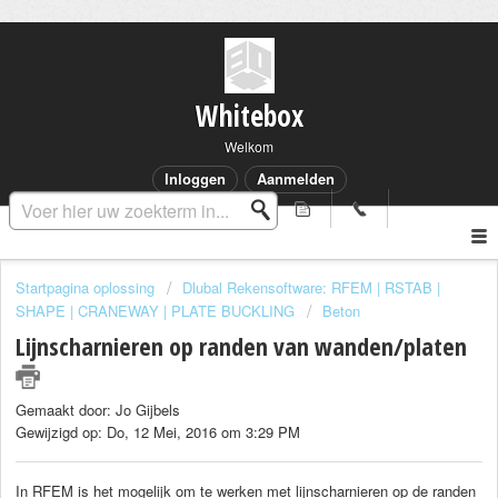
Whitebox
Welkom
Inloggen
Aanmelden
Startpagina oplossing
Dlubal Rekensoftware: RFEM | RSTAB |
SHAPE | CRANEWAY | PLATE BUCKLING
Beton
Lijnscharnieren op randen van wanden/platen
Gemaakt door: Jo Gijbels
Gewijzigd op: Do, 12 Mei, 2016 om 3:29 PM
In RFEM is het mogelijk om te werken met lijnscharnieren op de randen