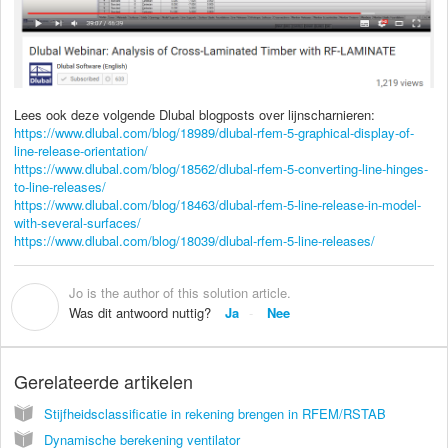
Lees ook deze volgende Dlubal blogposts over lijnscharnieren:
https://www.dlubal.com/blog/18989/dlubal-rfem-5-graphical-display-of-
line-release-orientation/
https://www.dlubal.com/blog/18562/dlubal-rfem-5-converting-line-hinges-
to-line-releases/
https://www.dlubal.com/blog/18463/dlubal-rfem-5-line-release-in-model-
with-several-surfaces/
https://www.dlubal.com/blog/18039/dlubal-rfem-5-line-releases/
Jo is the author of this solution article.
J
Was dit antwoord nuttig?
Ja
Nee
Gerelateerde artikelen
Stijfheidsclassificatie in rekening brengen in RFEM/RSTAB
Dynamische berekening ventilator