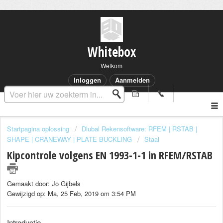
Whitebox
Welkom
Inloggen
Aanmelden
Startpagina oplossing
Dlubal Rekensoftware: RFEM | RSTAB |
SHAPE | CRANEWAY | PLATE BUCKLING
Staal
Kipcontrole volgens EN 1993-1-1 in RFEM/RSTAB
Gemaakt door: Jo Gijbels
Gewijzigd op: Ma, 25 Feb, 2019 om 3:54 PM
Introductie