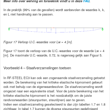
Meer info over welving en torsieknik vindt u in deze
FAQ
.
In de praktijk (99% van de gevallen) wordt aanbevolen de waardes k, k,
en L niet handmatig aan te passen.
Figuur
17 Verloop U.C.-waardes voor Lw = 4 [m].
Figuur 17 toont de verloop van de U.C.-waardes voor de waarde Lw = 4
[m]. De maximale U.C.-waarde, 0.72, is nagenoeg gelijk aan Figuur 5.
Voorbeeld 4 – Staafverzamelingen toetsen
In RF-STEEL EC3 kan ook een zogenaamde staafverzameling getoetst
worden. De berekening van het kritieke elastische kipmoment gebeurt
ook met behulp van de eigenwaardesolver. De staafverzameling wordt
omgezet naar een equivalente staaf. Voor de juiste berekening van het
kritieke elastische kipmoment is het noodzakelijk om de juiste
randvoorwaarden (steunpunten, steunlijnen) aan te geven.
Indien een staafverzameling geselecteerd is dan zijn tabellen 1.7 en 1.8
zichtbaar. In tabel 1.7 kunnen de diverse steunpunten gedefinieerd