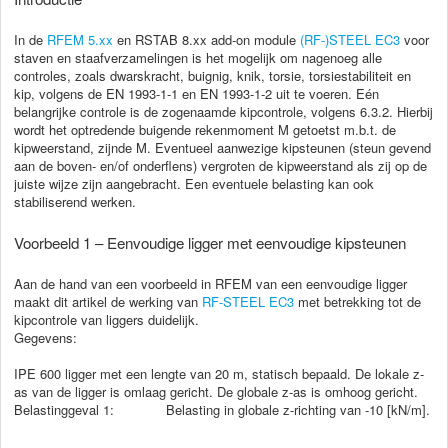
In de
RFEM 5.xx
en RSTAB 8.xx add-on module
(RF-)STEEL EC3
voor
staven en staafverzamelingen is het mogelijk om nagenoeg alle
controles, zoals dwarskracht, buignig, knik, torsie, torsiestabiliteit en
kip, volgens de EN 1993-1-1 en EN 1993-1-2 uit te voeren. Eén
belangrijke controle is de zogenaamde kipcontrole, volgens 6.3.2. Hierbij
wordt het optredende buigende rekenmoment M getoetst m.b.t. de
kipweerstand, zijnde M. Eventueel aanwezige kipsteunen (steun gevend
aan de boven- en/of onderflens) vergroten de kipweerstand als zij op de
juiste wijze zijn aangebracht. Een eventuele belasting kan ook
stabiliserend werken.
Voorbeeld 1 – Eenvoudige ligger met eenvoudige kipsteunen
Aan de hand van een voorbeeld in RFEM van een eenvoudige ligger
maakt dit artikel de werking van
RF-STEEL EC3
met betrekking tot de
kipcontrole van liggers duidelijk.
Gegevens:
IPE 600 ligger met een lengte van 20 m, statisch bepaald. De lokale z-
as van de ligger is omlaag gericht. De globale z-as is omhoog gericht.
Belastinggeval 1: Belasting in globale z-richting van -10 [kN/m].