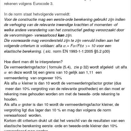
rekenen volgens Eurocode 3.
In de norm staat hetvolgende vermeldt:
Voor de constructie mag een eerste-orde berekening gebruikt zijn indien
de verhoging van de relevante inwendige krachten of momenten -of
welke andere verandering van het constructief gedrag veroorzaakt door
de vervormingen- verwaarloosd
kan
zijn.
Die voorwaarde mag verondersteld zijn te zijn vervuld indien aan het
volgende criterium is voldaan: alfa
.= F
/F
>= 10 voor een
cr
cr/
Ed
elastische berekening.
(
sic.
norm EN 1993-1-1:2005 §5.2 p30)
Hoe dient men dit te interpreteren?
De vermeerderingsfactor ( formule (5.4), zie p 32) wordt afgeleid uit alfa
en deze wordt bij een grens van 10 gelijk aan 1,11 een
cr
vermeerdering van ongeveer 10%
Als alfa
kleiner is dan 10 wordt de vermeerderingsfactor groter (dus
cr
meer dan 10% vergroting van de relevante grootheden) en dan moet er
rekening mee gehouden worden om met de tweede- orde rekening te
houden.
Als alfa
groter is dan 10 wordt de vermeerderingsfactor kleiner, de
cr
vergroting ligt dus lager dan 10 % en mag dan volgens de norm
verwaarloosd worden.
Kortom dit criterium drukt uit dat het verschil van de resultaten van een
elastische berekening eerste -orde en tweede-orde kleiner dan 10%
verwaarloosd mag worden.